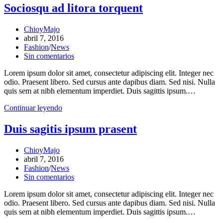
Sociosqu ad litora torquent
Autor
ChioyMajo
web
de
Publicación
abril 7, 2016
la
de
Categoría
Fashion
/
News
entrada:
la
de
Comentarios
Sin comentarios
entrada:
la
de
Lorem ipsum dolor sit amet, consectetur adipiscing elit. Integer nec
entrada:
la
odio. Praesent libero. Sed cursus ante dapibus diam. Sed nisi. Nulla
entrada:
quis sem at nibh elementum imperdiet. Duis sagittis ipsum.…
Sociosqu
Continuar leyendo
ad
litora
Duis sagitis ipsum prasent
torquent
Autor
ChioyMajo
de
Publicación
abril 7, 2016
la
de
Categoría
Fashion
/
News
entrada:
la
de
Comentarios
Sin comentarios
entrada:
la
de
Lorem ipsum dolor sit amet, consectetur adipiscing elit. Integer nec
entrada:
la
odio. Praesent libero. Sed cursus ante dapibus diam. Sed nisi. Nulla
entrada:
quis sem at nibh elementum imperdiet. Duis sagittis ipsum.…