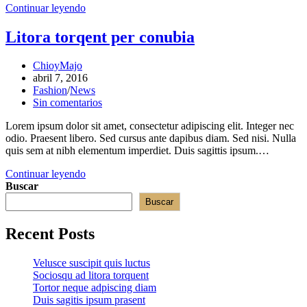
Duis
Continuar leyendo
sagitis
ipsum
Litora torqent per conubia
prasent
Autor
ChioyMajo
de
Publicación
abril 7, 2016
la
de
Categoría
Fashion
/
News
entrada:
la
de
Comentarios
Sin comentarios
entrada:
la
de
Lorem ipsum dolor sit amet, consectetur adipiscing elit. Integer nec
entrada:
la
odio. Praesent libero. Sed cursus ante dapibus diam. Sed nisi. Nulla
entrada:
quis sem at nibh elementum imperdiet. Duis sagittis ipsum.…
Litora
Continuar leyendo
torqent
Buscar
per
Buscar
conubia
Recent Posts
Velusce suscipit quis luctus
Sociosqu ad litora torquent
Tortor neque adpiscing diam
Duis sagitis ipsum prasent