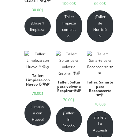
CLASE 1 💜🧹🌹
100.00
$
66.00
$
30.00
$
¡Taller
¡Taller
¡Clase 1
limpieza
de
limpieza!
complet
Nutrició
o!
n!
Taller:
Limpieza con
Taller: Soltar
Taller: Sanarte
Huevo 🥚💜🌿
para volver a
para
Respirar 🌟🌈
Reconocerte
70.00
$
💔🌹
70.00
$
70.00
$
¡Limpiez
a con
¡Taller:
¡Taller:
Huevo!
El
La
Perdón!
Autoesti
ma!