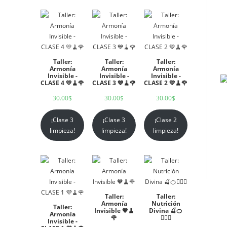
Taller:
Taller:
Taller:
Armonía
Armonía
Armonía
Invisible -
Invisible -
Invisible -
CLASE 4 💛🧹🌹
CLASE 3 💙🧹🌹
CLASE 2 💚🧹🌹
30.00
$
30.00
$
30.00
$
¡Clase 3
¡Clase 3
¡Clase 2
limpieza!
limpieza!
limpieza!
Taller:
Taller:
Armonía
Nutrición
Taller:
Invisible 🧡🧹
Divina 🍒🍊
Armonía
🌹
🧘🏻‍♀️
Invisible -