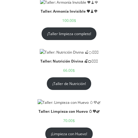
Taller: Armonía Invisible 🧡🧹🌹
100.00
$
¡Taller limpieza completo!
Taller: Nutrición Divina 🍒🍊🧘🏻‍♀️
66.00
$
¡Taller de Nutrición!
Taller: Limpieza con Huevo 🥚💜🌿
70.00
$
¡Limpieza con Huevo!