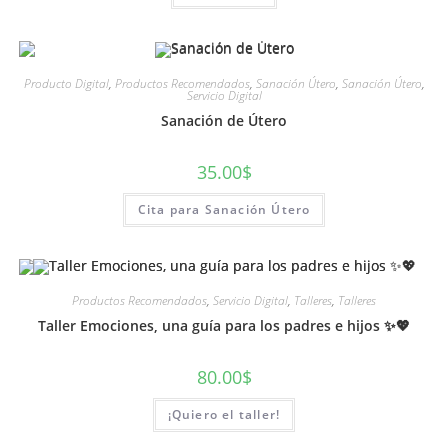
Producto Digital
,
Productos Recomendados
,
Sanación Útero
,
Sanación Útero
,
Servicio Digital
Sanación de Útero
35.00
$
Cita para Sanación Útero
Productos Recomendados
,
Servicio Digital
,
Talleres
,
Talleres
Taller Emociones, una guía para los padres e hijos ✨💖
80.00
$
¡Quiero el taller!