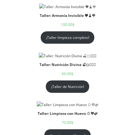
Taller: Armonía Invisible 🧡🧹🌹
100.00
$
¡Taller limpieza completo!
Taller: Nutrición Divina 🍒🍊🧘🏻‍♀️
66.00
$
¡Taller de Nutrición!
Taller: Limpieza con Huevo 🥚💜🌿
70.00
$