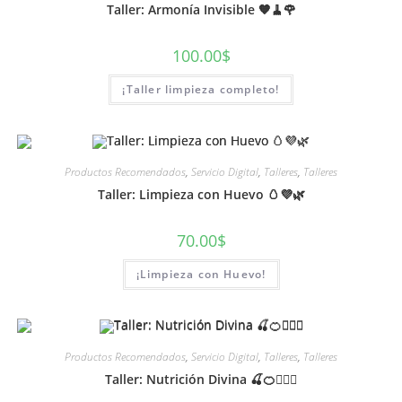
Taller: Armonía Invisible 🧡🧹🌹
100.00
$
¡Taller limpieza completo!
Productos Recomendados
,
Servicio Digital
,
Talleres
,
Talleres
Taller: Limpieza con Huevo 🥚💜🌿
70.00
$
¡Limpieza con Huevo!
Productos Recomendados
,
Servicio Digital
,
Talleres
,
Talleres
Taller: Nutrición Divina 🍒🍊🧘🏻‍♀️