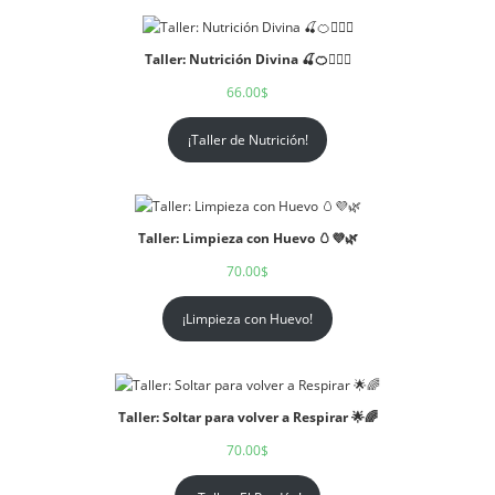
Taller: Nutrición Divina 🍒🍊🧘🏻‍♀️
66.00
$
¡Taller de Nutrición!
Taller: Limpieza con Huevo 🥚💜🌿
70.00
$
¡Limpieza con Huevo!
Taller: Soltar para volver a Respirar 🌟🌈
70.00
$