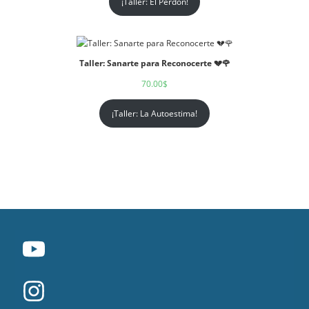
¡Taller: El Perdón!
Taller: Sanarte para Reconocerte 💔🌹
70.00
$
¡Taller: La Autoestima!