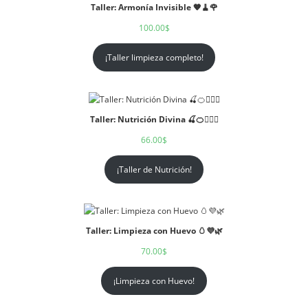
Taller: Armonía Invisible 🧡🧹🌹
100.00
$
¡Taller limpieza completo!
Taller: Nutrición Divina 🍒🍊🧘🏻‍♀️
66.00
$
¡Taller de Nutrición!
Taller: Limpieza con Huevo 🥚💜🌿
70.00
$
¡Limpieza con Huevo!