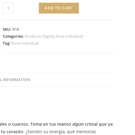
ADD TO CART
SKU:
R18
Categories:
Producto Digital
,
Rosa Individual
Tag:
Rosa Individual
L INFORMATION
ales o cuarzos.
Toma en tus manos algún cristal que ya
e tu corazón
. ¿Sientes su energía, qué memorias