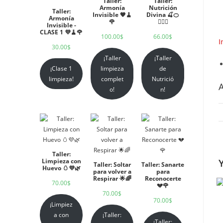
Taller:
Taller:
Armonía
Nutrición
Taller:
Invisible 🧡🧹
Divina 🍒🍊
Armonía
🌹
🧘🏻‍♀️
Invisible -
CLASE 1 💜🧹🌹
100.00
$
66.00
$
I
30.00
$
¡Taller
¡Taller
¡Clase 1
limpieza
de
limpieza!
complet
Nutrició
A
o!
n!
Taller:
Limpieza con
Taller: Soltar
Taller: Sanarte
Huevo 🥚💜🌿
para volver a
para
Respirar 🌟🌈
Reconocerte
70.00
$
💔🌹
70.00
$
70.00
$
¡Limpiez
a con
¡Taller:
¡Taller: