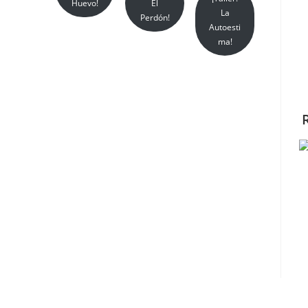
Huevo!
El
La
Perdón!
Autoesti
ma!