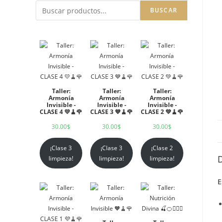
BUSCAR
Taller:
Taller:
Taller:
Armonía
Armonía
Armonía
Invisible -
Invisible -
Invisible -
CLASE 4 💛🧹🌹
CLASE 3 💙🧹🌹
CLASE 2 💚🧹🌹
30.00
$
30.00
$
30.00
$
¡Clase 3
¡Clase 3
¡Clase 2
D
limpieza!
limpieza!
limpieza!
E