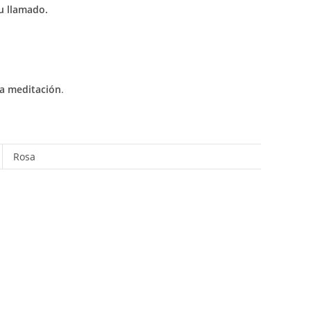
u llamado.
la meditación
.
Rosa