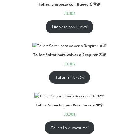
Taller: Limpieza con Huevo 🥚💜🌿
70.00
$
¡Limpieza con Huevo!
Taller: Soltar para volver a Respirar 🌟🌈
70.00
$
¡Taller: El Perdón!
Taller: Sanarte para Reconocerte 💔🌹
70.00
$
¡Taller: La Autoestima!