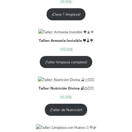
30.00
$
¡Clase 1 limpieza!
Taller: Armonía Invisible 🧡🧹🌹
100.00
$
¡Taller limpieza completo!
Taller: Nutrición Divina 🍒🍊🧘🏻‍♀️
66.00
$
¡Taller de Nutrición!