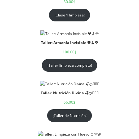
30.00
$
¡Clase 1 limpieza!
Taller: Armonía Invisible 🧡🧹🌹
100.00
$
¡Taller limpieza completo!
Taller: Nutrición Divina 🍒🍊🧘🏻‍♀️
66.00
$
¡Taller de Nutrición!