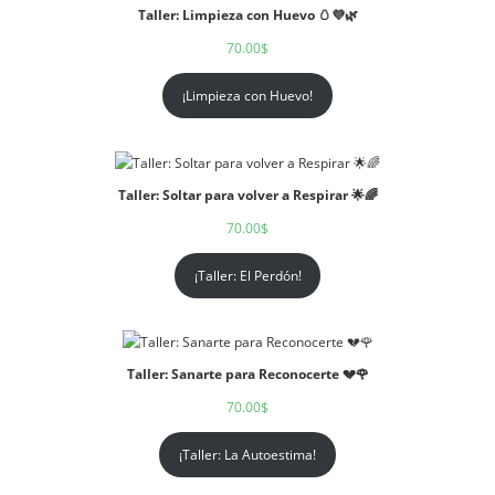
Taller: Limpieza con Huevo 🥚💜🌿
70.00
$
¡Limpieza con Huevo!
Taller: Soltar para volver a Respirar 🌟🌈
70.00
$
¡Taller: El Perdón!
Taller: Sanarte para Reconocerte 💔🌹
70.00
$
¡Taller: La Autoestima!